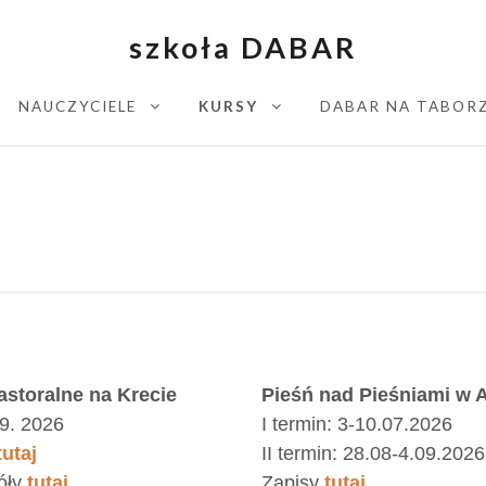
szkoła DABAR
NAUCZYCIELE
KURSY
DABAR NA TABOR
EXPAND CHILD MENU
EXPAND CHILD MENU
ation
astoralne na Krecie
Pieśń nad Pieśniami w A
9. 2026
I termin: 3-10.07.2026
tutaj
II termin: 28.08-4.09.2026
óły
tutaj
Zapisy
tutaj