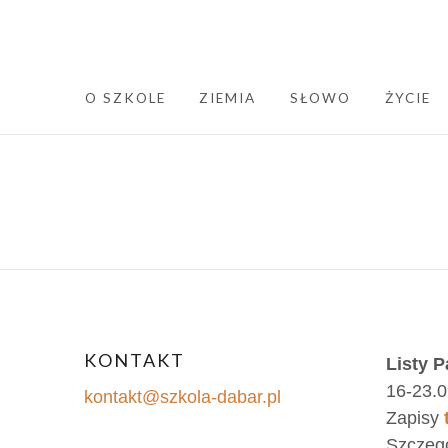
SKIP TO CONTENT
O SZKOLE
ZIEMIA
SŁOWO
ŻYCIE
Post
navig
KONTAKT
Listy P
16-23.0
kontakt@szkola-dabar.pl
Zapisy
Szczeg