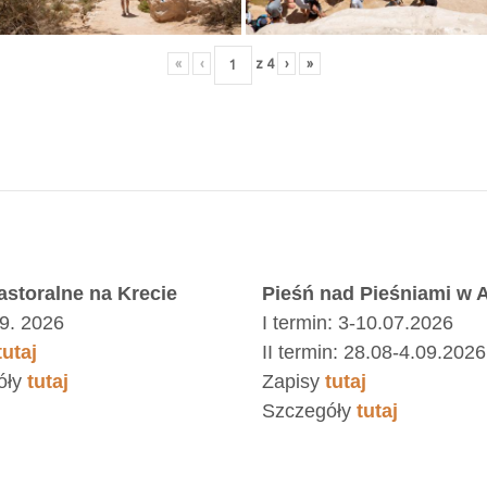
«
‹
z
4
›
»
astoralne na Krecie
Pieśń nad Pieśniami w A
9. 2026
I termin: 3-10.07.2026
tutaj
II termin: 28.08-4.09.2026
óły
tutaj
Zapisy
tutaj
Szczegóły
tutaj